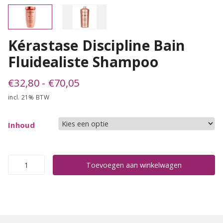
Kérastase Discipline Bain
Fluidealiste Shampoo
Prijsklasse:
€
32,80
-
€
70,05
incl. 21% BTW
€32,80
tot
Inhoud
€70,05
Kérastase
Toevoegen aan winkelwagen
Discipline
Bain
Fluidealiste
Shampoo
aantal