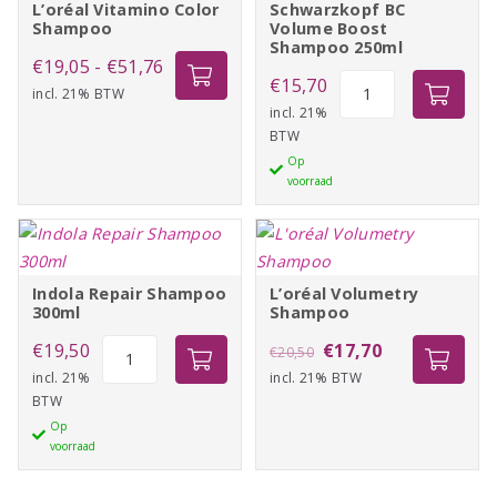
L’oréal Vitamino Color
Schwarzkopf BC
Shampoo
Volume Boost
Shampoo 250ml
Prijsklasse:
€
19,05
-
€
51,76
Schwarzkopf
€
15,70
incl. 21% BTW
€19,05
BC
incl. 21%
tot
BTW
Volume
€51,76
Op
Boost
voorraad
Shampoo
250ml
aantal
Indola Repair Shampoo
L’oréal Volumetry
300ml
Shampoo
Indola
Oorspronkelijke
Huidige
€
19,50
€
17,70
€
20,50
Repair
incl. 21%
incl. 21% BTW
prijs
prijs
BTW
Shampoo
was:
is:
Op
300ml
€20,50.
€17,70.
voorraad
aantal