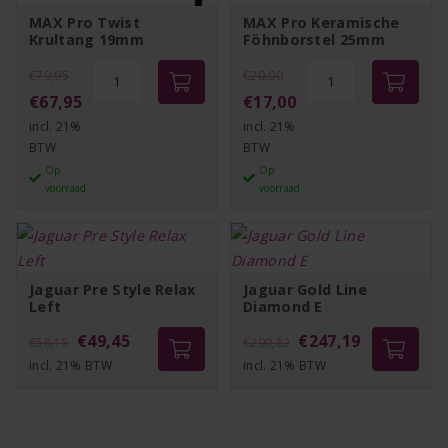
MAX Pro Twist
MAX Pro Keramische
Krultang 19mm
Föhnborstel 25mm
Oorspronkelijke
MAX
Oorspronkelijke
MAX
€
79,95
€
20,00
Pro
Pro
prijs
Huidige
prijs
Huidige
€
67,95
€
17,00
Twist
Keramische
incl. 21%
was:
prijs
incl. 21%
was:
prijs
Krultang
Föhnborstel
BTW
BTW
€79,95.
is:
€20,00.
is:
19mm
25mm
Op
Op
€67,95.
€17,00.
voorraad
voorraad
aantal
aantal
Jaguar Pre Style Relax
Jaguar Gold Line
Left
Diamond E
Oorspronkelijke
Huidige
Oorspronkelijke
Huidige
€
49,45
€
247,19
€
58,15
€
290,82
incl. 21% BTW
prijs
prijs
incl. 21% BTW
prijs
prijs
was:
is:
was:
is:
€58,15.
€49,45.
€290,82.
€247,19.