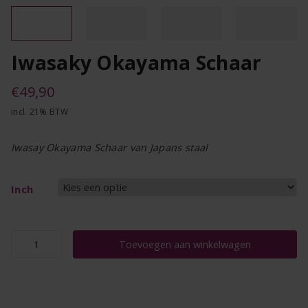
Iwasaky Okayama Schaar
€
49,90
incl. 21% BTW
Iwasay Okayama Schaar van Japans staal
Inch
Iwasaky
Toevoegen aan winkelwagen
Okayama
Schaar
aantal