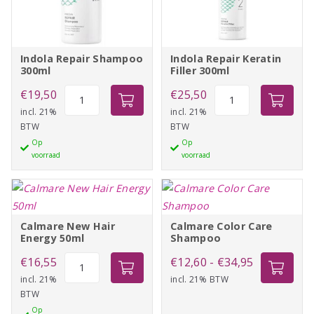
Indola Repair Shampoo
Indola Repair Keratin
300ml
Filler 300ml
Indola
Indola
€
19,50
€
25,50
Repair
Repair
incl. 21%
incl. 21%
BTW
BTW
Shampoo
Keratin
Op
Op
300ml
Filler
voorraad
voorraad
aantal
300ml
aantal
Calmare New Hair
Calmare Color Care
Energy 50ml
Shampoo
Calmare
Prijsklasse:
€
16,55
€
12,60
-
€
34,95
New
incl. 21%
incl. 21% BTW
€12,60
BTW
Hair
tot
Op
Energy