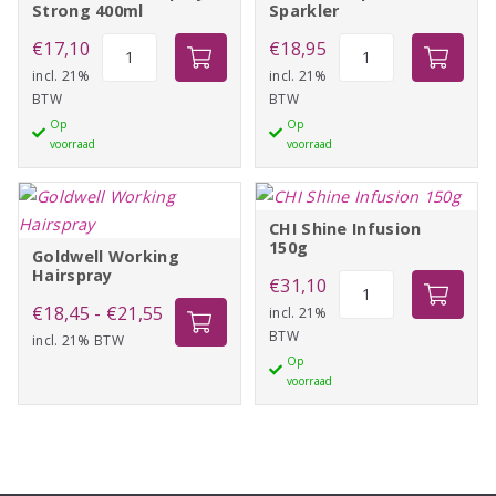
Strong 400ml
Sparkler
Calmare
Schwarzkopf
€
17,10
€
18,95
Finish
Osis+
incl. 21%
incl. 21%
BTW
BTW
Spray
Sparkler
Op
Op
Strong
aantal
voorraad
voorraad
400ml
aantal
CHI Shine Infusion
150g
Goldwell Working
Hairspray
CHI
€
31,10
Prijsklasse:
Shine
€
18,45
-
€
21,55
incl. 21%
BTW
Infusion
incl. 21% BTW
€18,45
Op
150g
tot
voorraad
aantal
€21,55