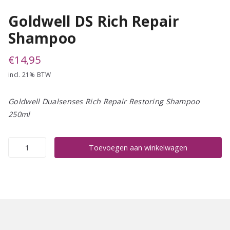
Goldwell DS Rich Repair
Shampoo
€
14,95
incl. 21% BTW
Goldwell Dualsenses Rich Repair Restoring Shampoo
250ml
Goldwell
Toevoegen aan winkelwagen
DS
Rich
Repair
Shampoo
aantal