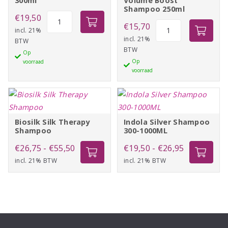
300ml
Volume Boost
Shampoo 250ml
Indola
€
19,50
Schwarzkopf
€
15,70
Repair
incl. 21%
BC
incl. 21%
BTW
Shampoo
BTW
Volume
Op
300ml
Op
voorraad
Boost
aantal
voorraad
Shampoo
250ml
aantal
Biosilk Silk Therapy
Indola Silver Shampoo
Shampoo
300-1000ML
Prijsklasse:
Prijsklasse:
€
26,75
-
€
55,50
€
19,50
-
€
26,95
incl. 21% BTW
€26,75
incl. 21% BTW
€19,50
tot
tot
€55,50
€26,95