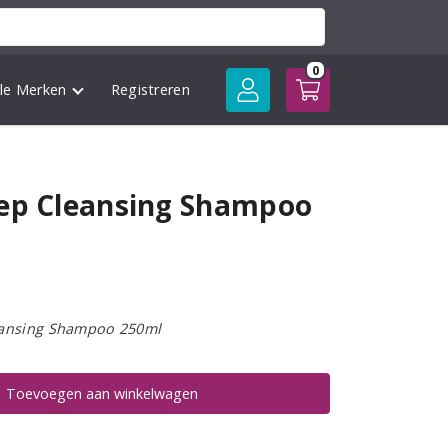
0
lle Merken
Registreren
eep Cleansing Shampoo
eansing Shampoo 250ml
Toevoegen aan winkelwagen