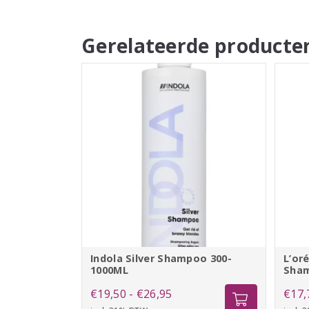
Gerelateerde producte
Indola Silver Shampoo 300-
L’or
1000ML
Sha
Prijsklasse:
€
19,50
-
€
26,95
€
17,