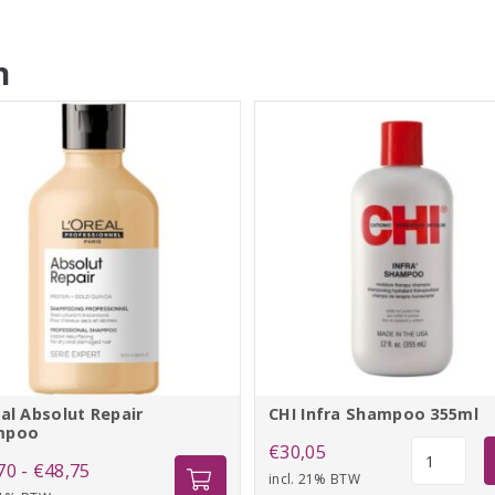
n
éal Absolut Repair
CHI Infra Shampoo 355ml
mpoo
CHI
€
30,05
Prijsklasse:
70
-
€
48,75
Infra
incl. 21% BTW