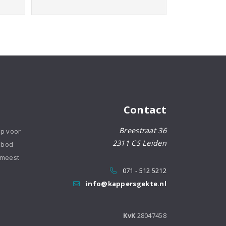
Contact
Breestraat 36
op voor
2311 CS Leiden
nbod
 meest
071 - 512 5212
info@kappersgekte.nl
KvK
28047458