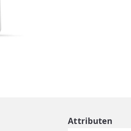
Cleansing
Shampoo
aantal
Attributen