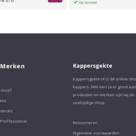
 21% BTW
€17,70
Shampoo
Op voorraad
tot
355ml
aantal
€48,75
 Merken
Kappersgekte
Kappersgekte.nl is dé online sh
kappers. Met een zeer groot aa
rzkopf
producten en merken zijn wij de
ase
veelzijdige shop.
uticals
 Proffesionnel
Retourneren
Algemene voorwaarden