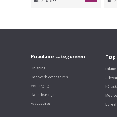
incl. 21% BTW
€19,50
incl.
tot
€26,95
Populaire categorieën
Top
Finishing
Lakmé
Haarwerk Accessoires
Schwa
Verzorging
Kérast
Haarkleuringen
Medice
Accessoires
L’oréal