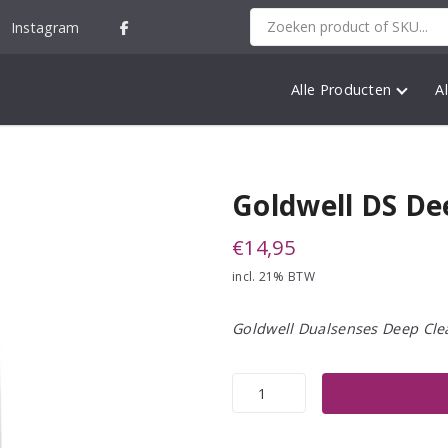
Instagram
Alle Producten
A
Goldwell DS D
€
14,95
incl. 21% BTW
Goldwell Dualsenses Deep Cl
Goldwell
DS
Deep