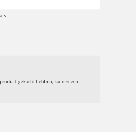
l
ses
t product gekocht hebben, kunnen een