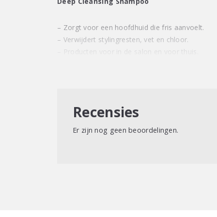
Deep Cleansing Shampoo
– Zorgt voor een hoofdhuid die fris aanvoelt.
– Verwijdert stylingresten, vet en chloor.
– Producten voor in de salon en voor thuis.
Recensies
Er zijn nog geen beoordelingen.