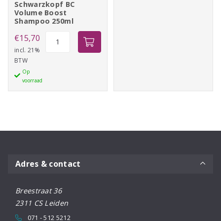
Shampoo
Schwarzkopf BC
Volume Boost
aantal
Shampoo 250ml
Schwarzkopf
€
15,70
BC
incl. 21%
BTW
Volume
Op
Boost
voorraad
Shampoo
250ml
aantal
Adres & contact
Breestraat 36
2311 CS Leiden
071 - 512 5212