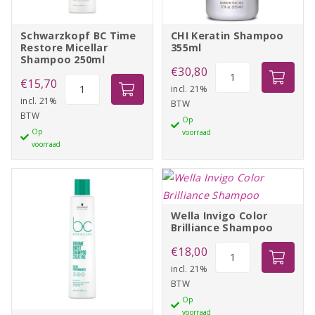
Schwarzkopf BC Time
CHI Keratin Shampoo
Restore Micellar
355ml
Shampoo 250ml
CHI
€
30,80
Schwarzkopf
€
15,70
Keratin
incl. 21%
BC
incl. 21%
BTW
Shampoo
BTW
Time
Op
355ml
Op
voorraad
Restore
aantal
voorraad
Micellar
Shampoo
250ml
aantal
Wella Invigo Color
Brilliance Shampoo
Wella
€
18,00
Invigo
incl. 21%
BTW
Color
Op
Brilliance
voorraad