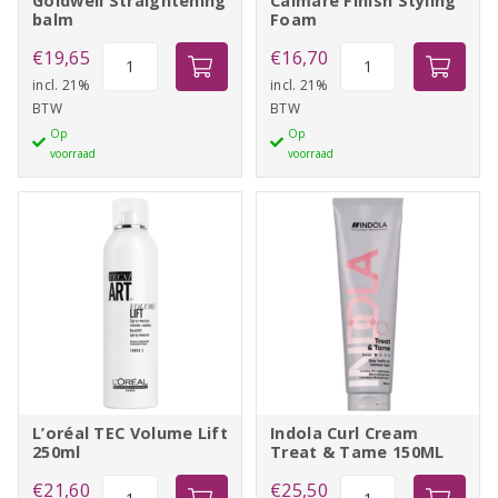
Goldwell Straightening
Calmare Finish Styling
balm
Foam
Goldwell
Calmare
€
19,65
€
16,70
Straightening
Finish
incl. 21%
incl. 21%
BTW
BTW
balm
Styling
Op
Op
aantal
Foam
voorraad
voorraad
aantal
L’oréal TEC Volume Lift
Indola Curl Cream
250ml
Treat & Tame 150ML
L'oréal
Indola
€
21,60
€
25,50