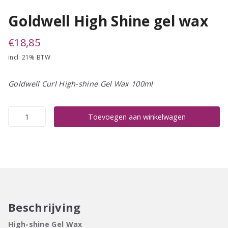
Goldwell High Shine gel wax
€
18,85
incl. 21% BTW
Goldwell Curl High-shine Gel Wax 100ml
Goldwell
Toevoegen aan winkelwagen
High
Shine
gel
wax
aantal
Beschrijving
High-shine Gel Wax