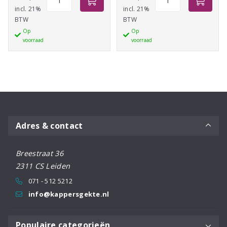
TEC
Curl
incl. 21%
incl. 21%
BTW
BTW
Volume
Cream
Op
Op
Lift
Treat
voorraad
voorraad
250ml
&
aantal
Tame
150ML
aantal
Adres & contact
Breestraat 36
2311 CS Leiden
071 - 512 5212
info@kappersgekte.nl
Populaire categorieën