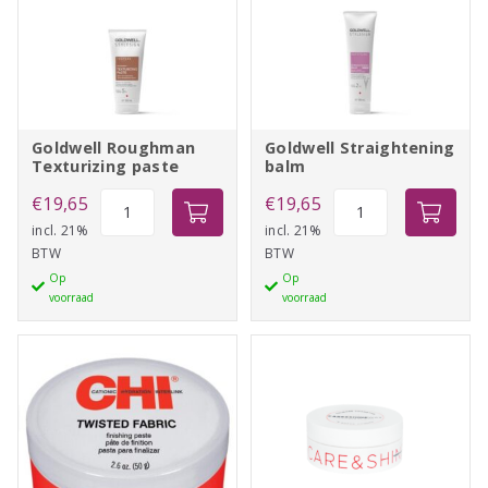
Goldwell Roughman
Goldwell Straightening
Texturizing paste
balm
Goldwell
Goldwell
€
19,65
€
19,65
Roughman
Straightening
incl. 21%
incl. 21%
BTW
BTW
Texturizing
balm
Op
Op
paste
aantal
voorraad
voorraad
aantal