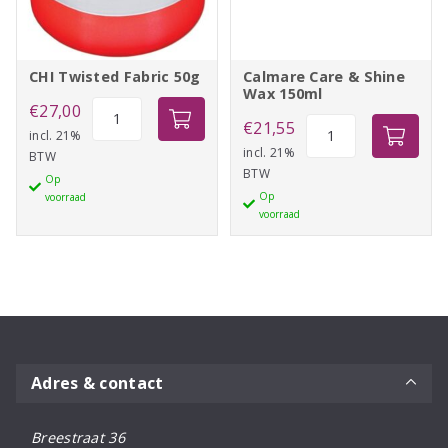
CHI Twisted Fabric 50g
Calmare Care & Shine
Wax 150ml
CHI
€
27,00
Calmare
€
21,55
Twisted
incl. 21%
Care
incl. 21%
BTW
Fabric
BTW
&
Op
50g
Op
voorraad
Shine
aantal
voorraad
Wax
150ml
aantal
Adres & contact
Breestraat 36