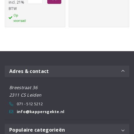
Hydrate
incl. 21%
BTW
Spray
Op
Conditioner
voorraad
300ml
aantal
Adres & contact
Breestraat 36
2311 CS Leiden
071 - 512 5212
info@kappersgekte.nl
Populaire categorieën