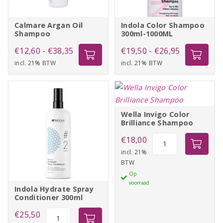
Calmare Argan Oil
Indola Color Shampoo
Shampoo
300ml-1000ML
Prijsklasse:
Prijsklasse:
€
12,60
-
€
38,35
€
19,50
-
€
26,95
incl. 21% BTW
€12,60
incl. 21% BTW
€19,50
tot
tot
€38,35
€26,95
Wella Invigo Color
Brilliance Shampoo
Wella
€
18,00
Invigo
incl. 21%
BTW
Color
Op
Brilliance
voorraad
Shampoo
Indola Hydrate Spray
Conditioner 300ml
aantal
Indola
€
25,50