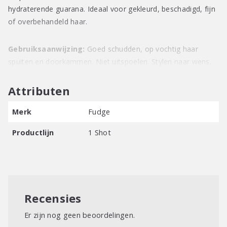
hydraterende guarana. Ideaal voor gekleurd, beschadigd, fijn
of overbehandeld haar.
Gebruiksaanwijzing:
Goed schudden, op vochtig haar
spuiten en doorkammen. Niet uitspoelen. Stylen naar wens.
Attributen
Merk
Fudge
Productlijn
1 Shot
Recensies
Er zijn nog geen beoordelingen.