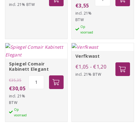
Carbon
incl. 21% BTW
prijs
prijs
prijs
Huidige
€
3,55
Kam
was:
is:
incl. 21%
was:
prijs
Nr
BTW
€11,00.
€9,35.
€4,20.
is:
400
Op
€3,55.
voorraad
aantal
Verfkwast
Spiegel Comair
Prijsklasse:
€
1,05
-
€
1,20
Kabinett Elegant
incl. 21% BTW
€1,05
Oorspronkelijke
Spiegel
€
35,35
tot
Comair
prijs
Huidige
€
30,05
€1,20
Kabinett
incl. 21%
was:
prijs
Elegant
BTW
€35,35.
is:
aantal
Op
€30,05.
voorraad