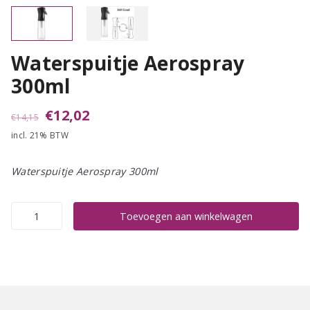
Waterspuitje Aerospray
300ml
Oorspronkelijke
Huidige
€
12,02
€
14,15
incl. 21% BTW
prijs
prijs
was:
is:
Waterspuitje Aerospray 300ml
€14,15.
€12,02.
Waterspuitje
Toevoegen aan winkelwagen
Aerospray
300ml
aantal