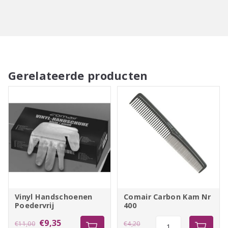
Gerelateerde producten
Vinyl Handschoenen
Comair Carbon Kam Nr
Poedervrij
400
Oorspronkelijke
Huidige
Oorspronkelijke
Comair
€
9,35
€
11,00
€
4,20