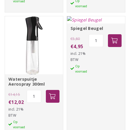
€14,85.
aantal
Op
voorraad
€30,05.
voorraad
Spiegel Beugel
Oorspronkelijke
Spiegel
€
5,80
Beugel
prijs
Huidige
€
4,95
aantal
incl. 21%
was:
prijs
BTW
€5,80.
is:
Op
€4,95.
voorraad
Waterspuitje
Aerospray 300ml
Oorspronkelijke
Waterspuitje
€
14,15
Aerospray
prijs
Huidige
€
12,02
300ml
incl. 21%
was:
prijs
aantal
BTW
€14,15.
is:
Op
€12,02.
voorraad