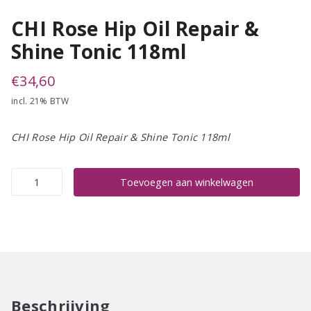
CHI Rose Hip Oil Repair &
Shine Tonic 118ml
€
34,60
incl. 21% BTW
CHI Rose Hip Oil Repair & Shine Tonic 118ml
CHI
Toevoegen aan winkelwagen
Rose
Hip
Oil
Repair
&
Shine
Tonic
Beschrijving