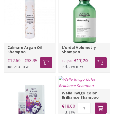
Calmare Argan Oil
L’oréal Volumetry
Shampoo
Shampoo
Prijsklasse:
Oorspronkelijke
Huidige
€
12,60
-
€
38,35
€
17,70
€
20,50
incl. 21% BTW
€12,60
incl. 21% BTW
prijs
prijs
tot
was:
is:
€38,35
€20,50.
€17,70.
Wella Invigo Color
Brilliance Shampoo
Wella
€
18,00
Invigo
incl. 21%