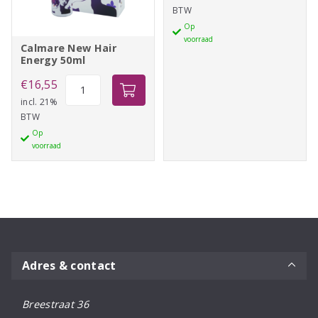
BTW
Color
Op
Brilliance
voorraad
Shampoo
Calmare New Hair
Energy 50ml
aantal
Calmare
€
16,55
New
incl. 21%
BTW
Hair
Op
Energy
voorraad
50ml
aantal
Adres & contact
Breestraat 36