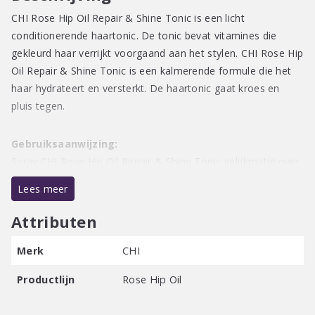
118ml
CHI Rose Hip Oil Repair & Shine Tonic is een licht
aantal
conditionerende haartonic. De tonic bevat vitamines die
gekleurd haar verrijkt voorgaand aan het stylen. CHI Rose Hip
Oil Repair & Shine Tonic is een kalmerende formule die het
haar hydrateert en versterkt. De haartonic gaat kroes en
pluis tegen.
Gebruiksaanwijzing:
Spray CHI Rose Hip Oil Repair & Shine Tonic gelijkmatig over
handdoek droog haar en kam het door het haar. Style daarna
Lees meer
zoals gewend.
Attributen
Merk
CHI
Productlijn
Rose Hip Oil