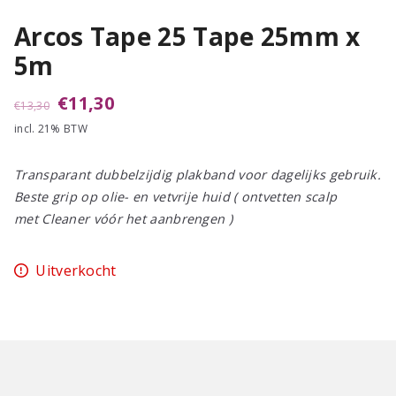
Arcos Tape 25 Tape 25mm x
5m
Oorspronkelijke
Huidige
€
11,30
€
13,30
incl. 21% BTW
prijs
prijs
was:
is:
Transparant dubbelzijdig plakband voor dagelijks gebruik.
€13,30.
€11,30.
Beste grip op olie- en vetvrije huid ( ontvetten scalp
met Cleaner vóór het aanbrengen )
Uitverkocht