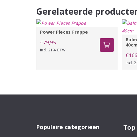
Gerelateerde producte
Power Pieces Frappe
Balm
€
79,95
40c
incl. 21% BTW
€
166
incl.
Populaire categorieën
Top