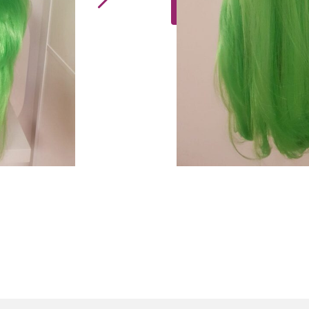
Toev
Funny
Wig
Long
Green
aantal