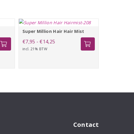
Super Million Hair Hair Mist
Prijsklasse:
€
7,95
-
€
14,25
incl. 21% BTW
€7,95
tot
€14,25
Contact