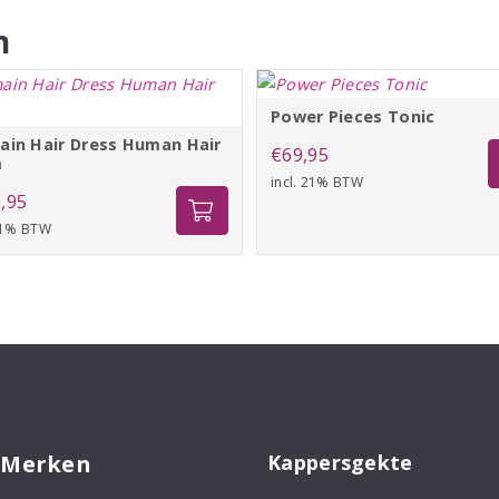
n
Power Pieces Tonic
ain Hair Dress Human Hair
€
69,95
m
incl. 21% BTW
,95
 21% BTW
 Merken
Kappersgekte