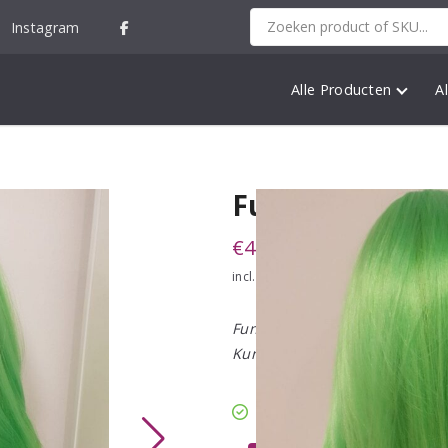
Instagram
Alle Producten
A
Funny Wig Lon
€
49,95
incl. 21% BTW
Funny Wig Green
Kunstvezel
1 op voorraad