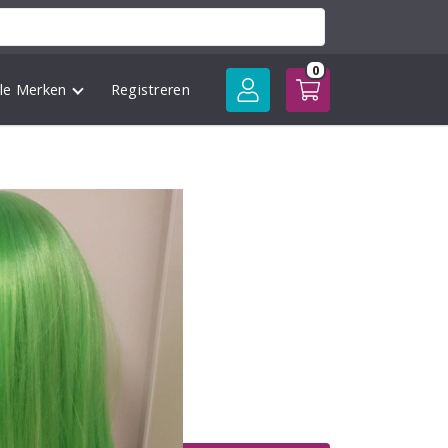
0
lle Merken
Registreren
g Green