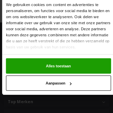
We gebruiken cookies om content en advertenties te
personaliseren, om functies voor social media te bieden en
om ons websiteverkeer te analyseren. Ook delen we
informatie over uw gebruik van onze site met onze partners
voor social media, adverteren en analyse. Deze partners
kunnen deze gegevens combineren met andere informatie
Adres & contact
die u aan ze heeft verstrekt of die ze hebben verzameld op
basis van uw gebruik van hun services.
Breestraat 36
2311 CS Leiden
Alles toestaan
071 - 512 5212
info@kappersgekte.nl
Aanpassen
Populaire categorieën
Top Merken