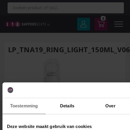
Spring
naar
inhoud
0
LP_TNA19_RING_LIGHT_150ML_V0
Toestemming
Details
Over
Deze website maakt gebruik van cookies