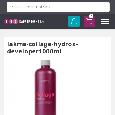
Spring
naar
inhoud
0
lakme-collage-hydrox-
developer1000ml