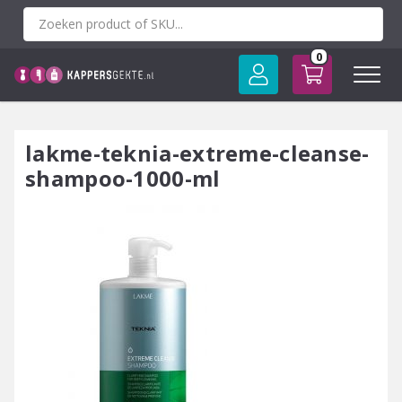
Spring
naar
inhoud
0
lakme-teknia-extreme-cleanse-
shampoo-1000-ml