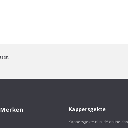
tsen.
 Merken
Kappersgekte
Kappersgekte.nl is dé online sh