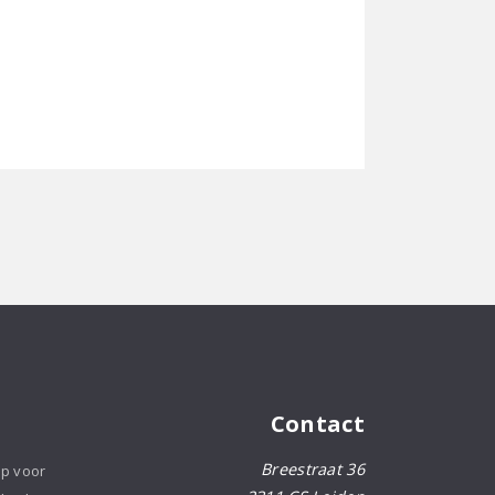
Contact
Breestraat 36
op voor