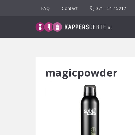
Spring
FAQ
Contact
071 - 512 5212
naar
inhoud
magicpowder