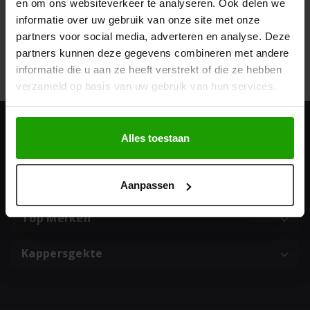
en om ons websiteverkeer te analyseren. Ook delen we
informatie over uw gebruik van onze site met onze
partners voor social media, adverteren en analyse. Deze
Geef een reactie
partners kunnen deze gegevens combineren met andere
Je moet
ingelogd zijn op
om een reactie te plaatsen.
informatie die u aan ze heeft verstrekt of die ze hebben
verzameld op basis van uw gebruik van hun services.
Alles toestaan
Adres & contact
Populaire categorieën
Aanpassen
Top Merken
Kappersgekte