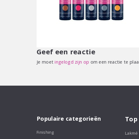
Geef een reactie
Je moet
ingelogd zijn op
om een reactie te plaa
Populaire categorieën
Top
Finishing
Lakmé