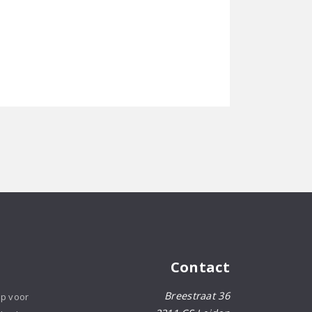
Contact
Breestraat 36
op voor