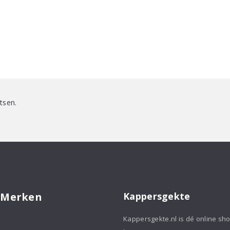
tsen.
 Merken
Kappersgekte
Kappersgekte.nl is dé online sh