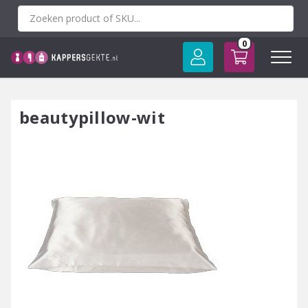
Spring
naar
inhoud
0
beautypillow-wit