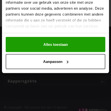
informatie over uw gebruik van onze site met onze
Geef een reactie
partners voor social media, adverteren en analyse. Deze
partners kunnen deze gegevens combineren met andere
Je moet
ingelogd zijn op
om een reactie te plaatsen.
informatie die u aan ze heeft verstrekt of die ze hebben
verzameld op basis van uw gebruik van hun services.
Adres & contact
Alles toestaan
Populaire categorieën
Aanpassen
Top Merken
Kappersgekte
© Copyright - Wij scoren 9.4 van 10 sterren