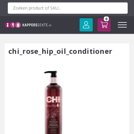
Spring
naar
inhoud
0
chi_rose_hip_oil_conditioner