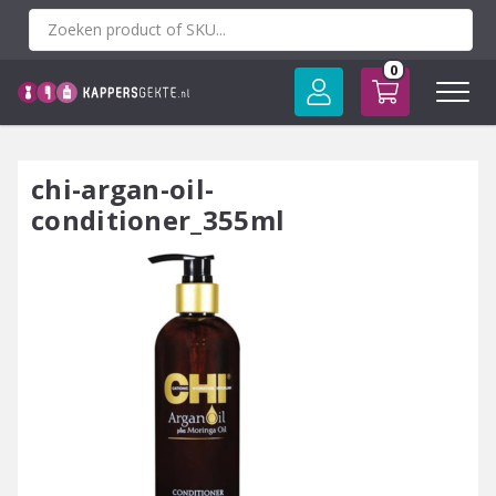
Spring
naar
inhoud
0
chi-argan-oil-
conditioner_355ml