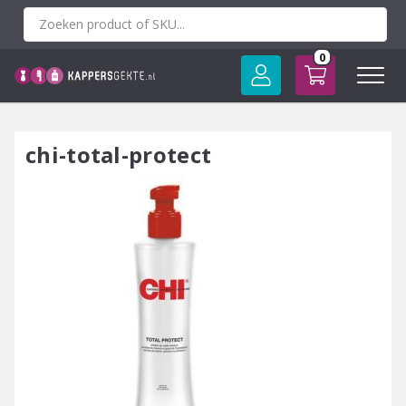
Spring
naar
inhoud
0
chi-total-protect