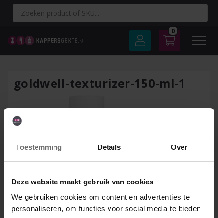
Spring
naar
inhoud
0
goldwell-texturizer-150-ml-1
Toestemming
Details
Over
Deze website maakt gebruik van cookies
We gebruiken cookies om content en advertenties te
personaliseren, om functies voor social media te bieden