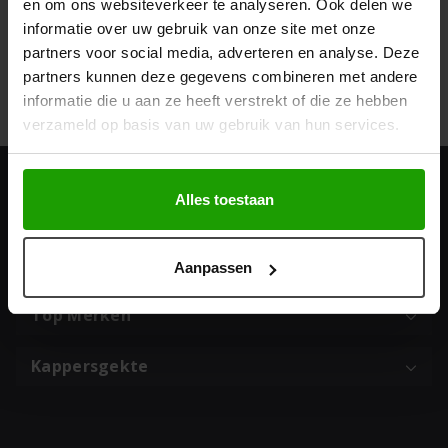
en om ons websiteverkeer te analyseren. Ook delen we
informatie over uw gebruik van onze site met onze
partners voor social media, adverteren en analyse. Deze
Geef een reactie
partners kunnen deze gegevens combineren met andere
Je moet
ingelogd zijn op
om een reactie te plaatsen.
informatie die u aan ze heeft verstrekt of die ze hebben
verzameld op basis van uw gebruik van hun services.
Alles toestaan
Adres & contact
Populaire categorieën
Aanpassen
Top Merken
Kappersgekte