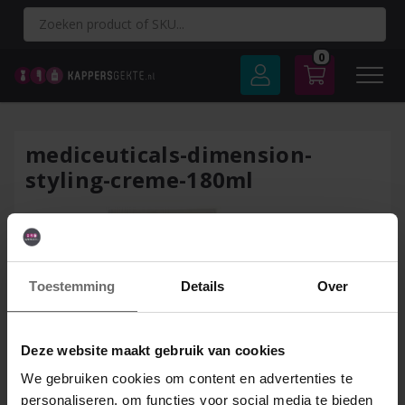
Spring
naar
inhoud
0
mediceuticals-dimension-
styling-creme-180ml
Toestemming
Details
Over
Deze website maakt gebruik van cookies
We gebruiken cookies om content en advertenties te
personaliseren, om functies voor social media te bieden