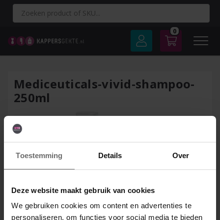
Spring
naar
inhoud
0
Mediceuticals-vivid-shampoo-
250ml
Toestemming
Details
Over
Deze website maakt gebruik van cookies
We gebruiken cookies om content en advertenties te
personaliseren, om functies voor social media te bieden