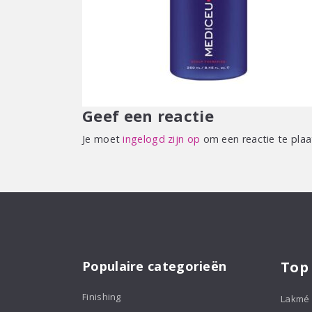
Geef een reactie
Je moet
ingelogd zijn op
om een reactie te plaa
Populaire categorieën
Top
Finishing
Lakmé