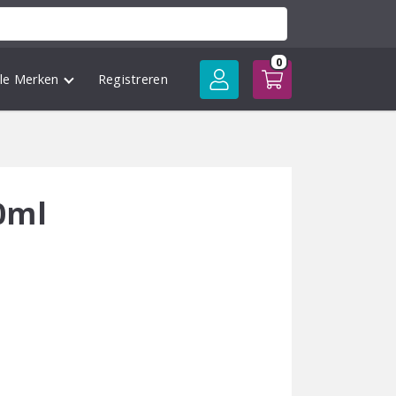
0
lle Merken
Registreren
0ml