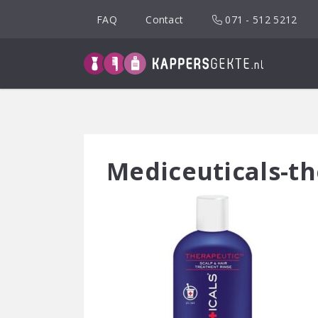
Spring
FAQ
Contact
071 - 512 5212
naar
inhoud
Mediceuticals-th