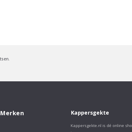
tsen.
 Merken
Kappersgekte
Kappersgekte.nl is dé online sh