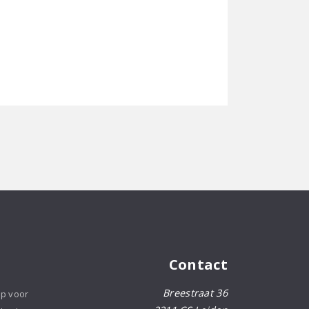
Contact
Breestraat 36
op voor