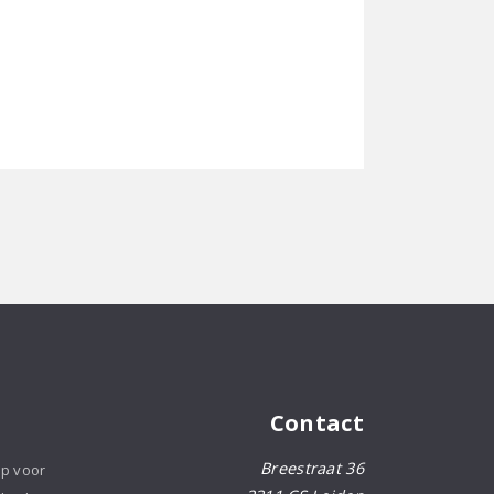
Contact
Breestraat 36
op voor