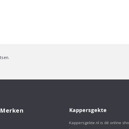
tsen.
 Merken
Kappersgekte
Kappersgekte.nl is dé online sh