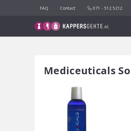
Spring
FAQ
Contact
071 - 512 5212
naar
inhoud
Mediceuticals S