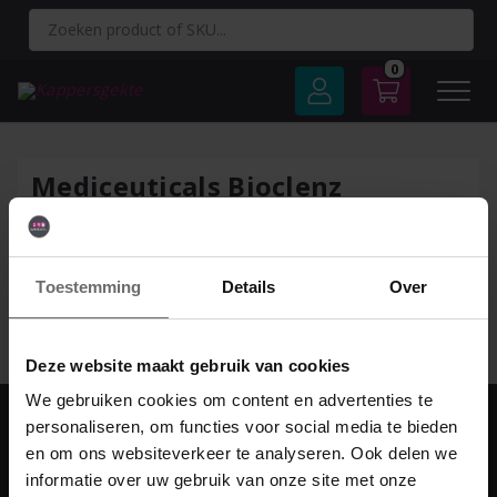
Spring
naar
inhoud
0
Mediceuticals Bioclenz
Shampoo 180ml-722
Toestemming
Details
Over
Geef een reactie
Je moet
ingelogd zijn op
om een reactie te plaatsen.
Deze website maakt gebruik van cookies
We gebruiken cookies om content en advertenties te
personaliseren, om functies voor social media te bieden
en om ons websiteverkeer te analyseren. Ook delen we
Adres & contact
informatie over uw gebruik van onze site met onze