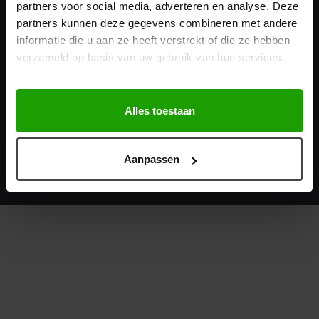
partners voor social media, adverteren en analyse. Deze
Populaire categorieën
partners kunnen deze gegevens combineren met andere
informatie die u aan ze heeft verstrekt of die ze hebben
Top Merken
verzameld op basis van uw gebruik van hun services.
Kappersgekte
Alles toestaan
Aanpassen
© Copyright - Wij scoren 9.4 van 10 sterren
op basis van 1200
reviews
.