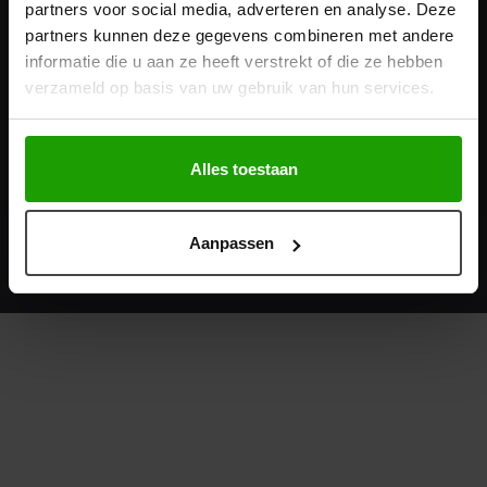
partners voor social media, adverteren en analyse. Deze
Populaire categorieën
partners kunnen deze gegevens combineren met andere
informatie die u aan ze heeft verstrekt of die ze hebben
Top Merken
verzameld op basis van uw gebruik van hun services.
Kappersgekte
Alles toestaan
Aanpassen
© Copyright - Wij scoren 9.4 van 10 sterren
op basis van 1200
reviews
.