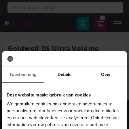
Spring
naar
inhoud
0
Goldwell DS Ultra Volume
Conditioner 200ml-0
Toestemming
Details
Over
Geef een reactie
Je moet
ingelogd zijn op
om een reactie te plaatsen.
Deze website maakt gebruik van cookies
We gebruiken cookies om content en advertenties te
personaliseren, om functies voor social media te bieden
en om ons websiteverkeer te analyseren. Ook delen we
Adres & contact
informatie over uw gebruik van onze site met onze