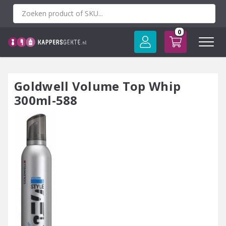
Spring
naar
inhoud
0
Goldwell Volume Top Whip
300ml-588