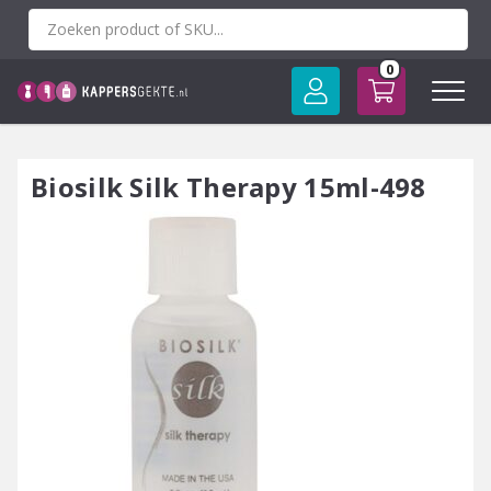
Spring
naar
inhoud
0
Biosilk Silk Therapy 15ml-498