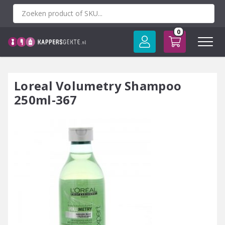
Spring
naar
inhoud
0
Loreal Volumetry Shampoo
250ml-367