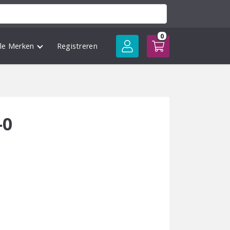
0
lle Merken
Registreren
-0