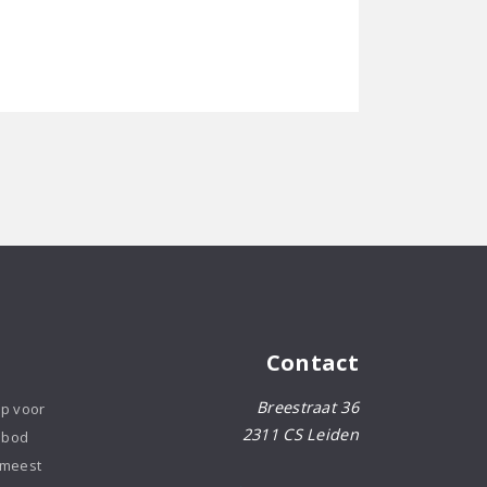
Contact
Breestraat 36
op voor
2311 CS Leiden
nbod
 meest