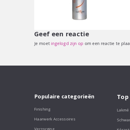
Geef een reactie
Je moet
ingelogd zijn op
om een reactie te plaa
Populaire categorieën
Top
Finishing
Lakmé
Haarwerk Accessoires
Schwa
Verzorging
Kérast