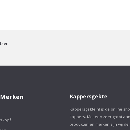
tsen.
 Merken
Kappersgekte
Kappersgekte.nl is dé online sh
kappers. Met een zeer groot aa
rzkopf
producten en merken zijn wij de
ase