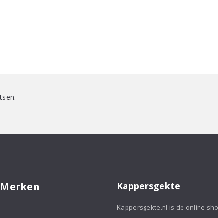
tsen.
 Merken
Kappersgekte
Kappersgekte.nl is dé online sh