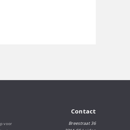
Contact
Breestraat 36
op voor