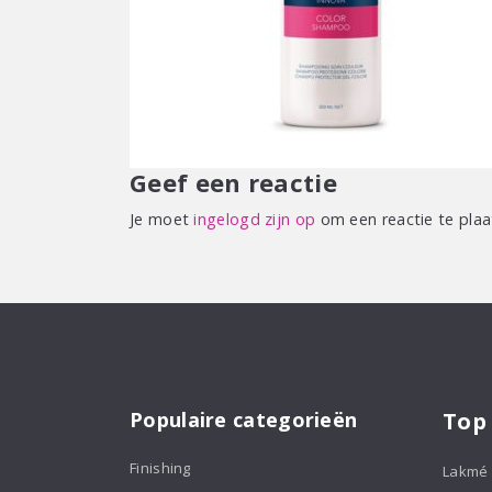
Geef een reactie
Je moet
ingelogd zijn op
om een reactie te plaa
Populaire categorieën
Top
Finishing
Lakmé