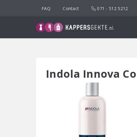
Spring
FAQ
Contact
071 - 512 5212
naar
inhoud
Indola Innova C