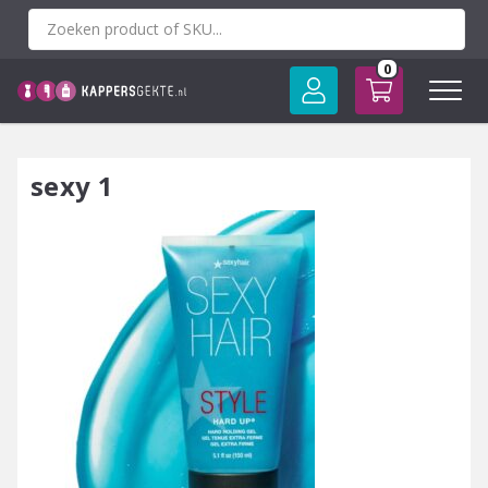
Spring
naar
inhoud
0
sexy 1