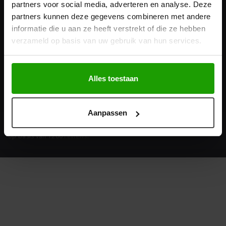
partners voor social media, adverteren en analyse. Deze
partners kunnen deze gegevens combineren met andere
Populaire categorieën
informatie die u aan ze heeft verstrekt of die ze hebben
verzameld op basis van uw gebruik van hun services.
Top Merken
Kappersgekte
Alles toestaan
Aanpassen
© Copyright - Wij scoren 9.4 van 10 sterren
op basis van 1200
reviews
.