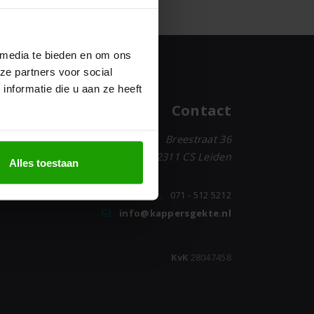
 media te bieden en om ons
ze partners voor social
nformatie die u aan ze heeft
Contact
Breestraat 36
op voor
2311 CS Leiden
nbod
Alles toestaan
 meest
071 - 512 5212
info@kappersgekte.nl
KvK
28047458