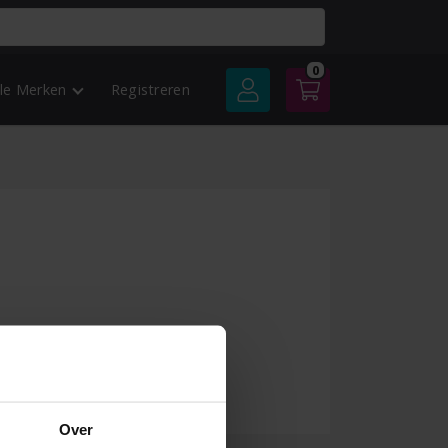
0
lle Merken
Registreren
Over