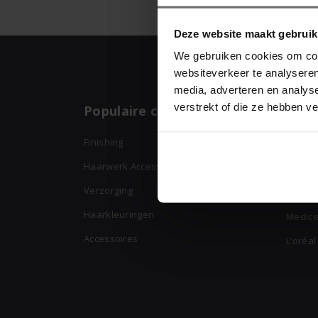
Deze website maakt gebruik
We gebruiken cookies om cont
websiteverkeer te analyseren
media, adverteren en analys
verstrekt of die ze hebben v
Populaire categorieën
Top
Finishing
Lakmé
Haarwerk Accessoires
Schwa
Verzorging
Kérast
Haarkleuringen
Medice
Accessoires
L’oréal