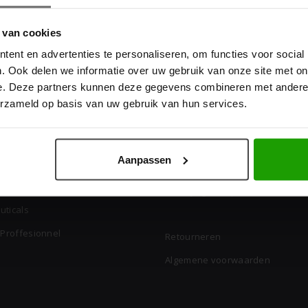
 van cookies
ent en advertenties te personaliseren, om functies voor social
. Ook delen we informatie over uw gebruik van onze site met on
e. Deze partners kunnen deze gegevens combineren met andere i
erzameld op basis van uw gebruik van hun services.
 Merken
Kappersgekte
Kappersgekte.nl is dé online sh
kappers. Met een zeer groot aa
Aanpassen
rzkopf
producten en merken zijn wij de
ase
veelzijdige shop.
uticals
 Proffesionnel
Retourneren
Algemene voorwaarden