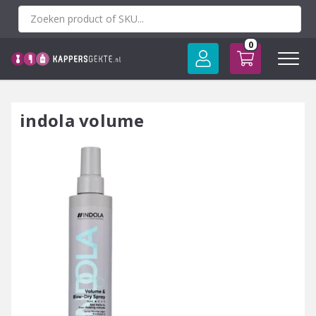
Spring
naar
inhoud
0
indola volume