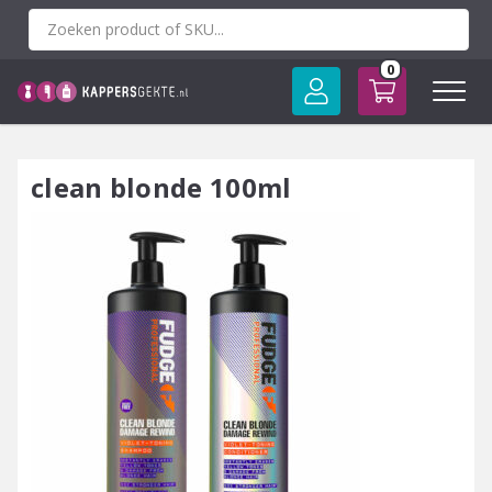
Spring
naar
inhoud
0
clean blonde 100ml