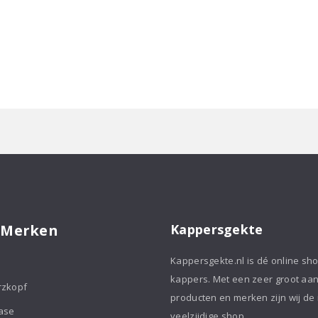
 Merken
Kappersgekte
Kappersgekte.nl is dé online sh
kappers. Met een zeer groot aa
rzkopf
producten en merken zijn wij de
ase
veelzijdige shop.