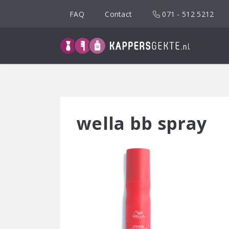
Spring
FAQ
Contact
071 - 512 5212
naar
inhoud
wella bb spray