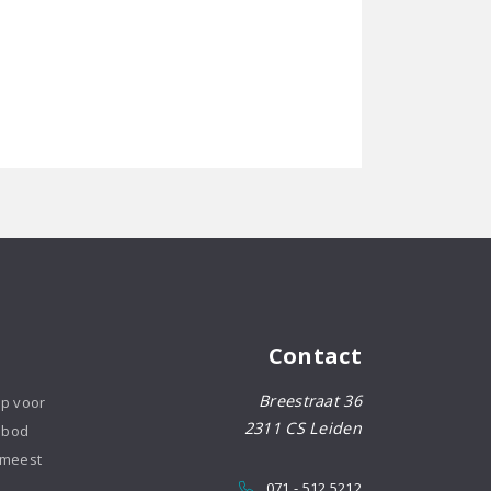
Contact
Breestraat 36
op voor
2311 CS Leiden
nbod
 meest
071 - 512 5212