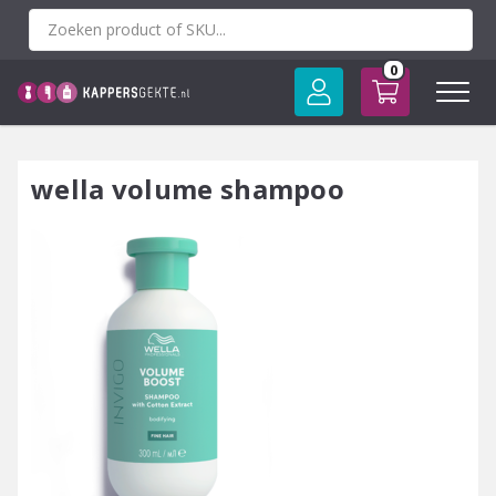
Spring
naar
inhoud
0
wella volume shampoo