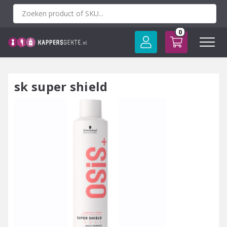
Spring
naar
inhoud
0
sk super shield