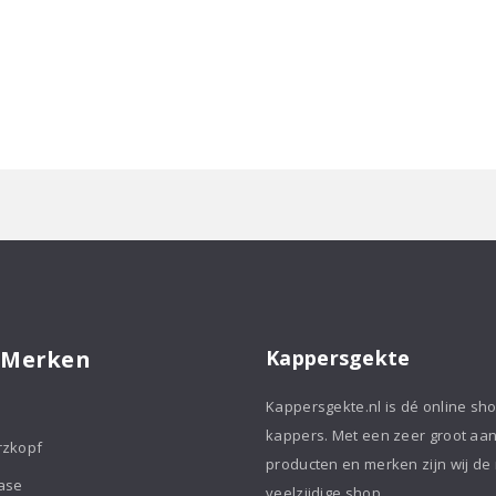
 Merken
Kappersgekte
Kappersgekte.nl is dé online sh
kappers. Met een zeer groot aa
rzkopf
producten en merken zijn wij de
ase
veelzijdige shop.