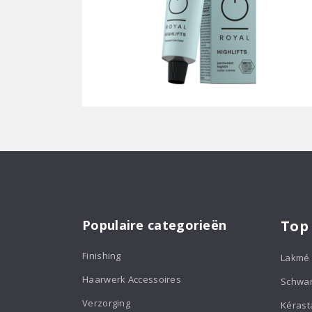
Populaire categorieën
Top
Finishing
Lakmé
Haarwerk Accessoires
Schwa
Verzorging
Kérast