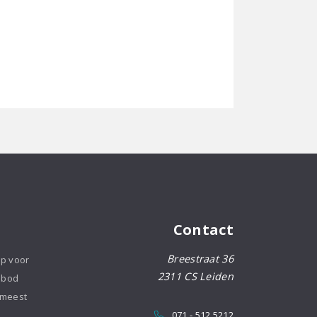
Contact
Breestraat 36
op voor
2311 CS Leiden
nbod
 meest
071 - 512 5212