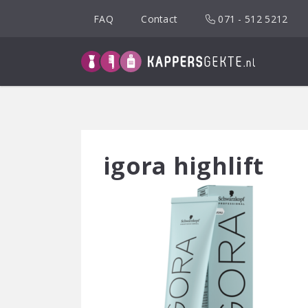
Spring
FAQ
Contact
071 - 512 5212
naar
inhoud
igora highlift