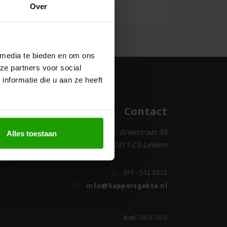
Over
 media te bieden en om ons
ze partners voor social
nformatie die u aan ze heeft
Contact
Breestraat 36
op voor
Alles toestaan
2311 CS Leiden
nbod
 meest
071 - 512 5212
info@kappersgekte.nl
KvK
28047458