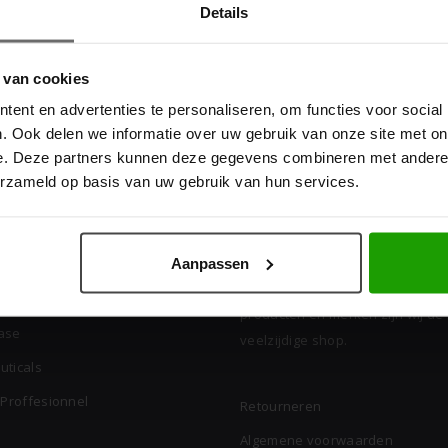
Details
 van cookies
ent en advertenties te personaliseren, om functies voor social
. Ook delen we informatie over uw gebruik van onze site met on
e. Deze partners kunnen deze gegevens combineren met andere i
erzameld op basis van uw gebruik van hun services.
 Merken
Kappersgekte
Kappersgekte.nl is dé online sh
Aanpassen
kappers. Met een zeer groot aa
rzkopf
producten en merken zijn wij de
ase
veelzijdige shop.
uticals
 Proffesionnel
Retourneren
Algemene voorwaarden