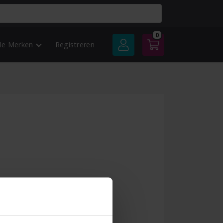
0
lle Merken
Registreren