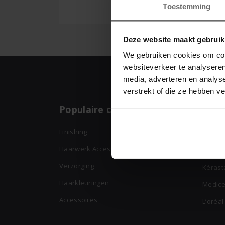
Toestemming
Deze website maakt gebruik
We gebruiken cookies om cont
websiteverkeer te analyseren
media, adverteren en analys
verstrekt of die ze hebben v
Populaire categorieën
Top
Finishing
Lakmé
Haarwerk Accessoires
Schwa
Verzorging
Kérast
Haarkleuringen
Medice
Accessoires
L’oréal