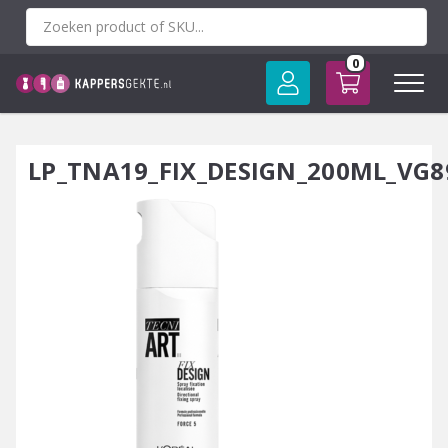
Spring
naar
inhoud
0
LP_TNA19_FIX_DESIGN_200ML_VG8