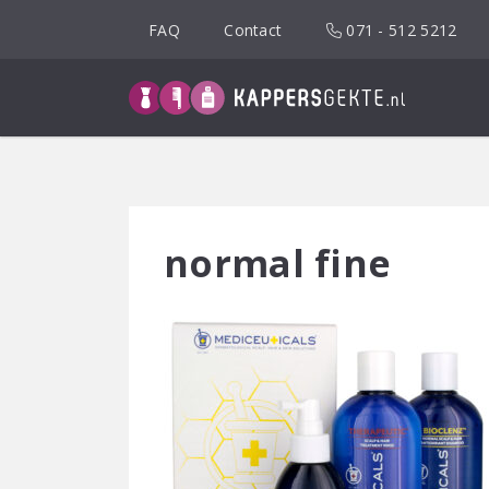
Spring
FAQ
Contact
071 - 512 5212
naar
inhoud
normal fine