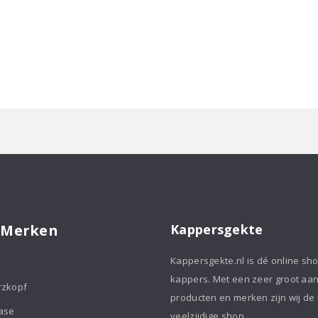
 Merken
Kappersgekte
Kappersgekte.nl is dé online sh
kappers. Met een zeer groot aa
rzkopf
producten en merken zijn wij de
ase
veelzijdige shop.