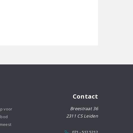
Contact
Breestraat 36
op voor
2311 CS Leiden
nbod
 meest
071 - 512 5212